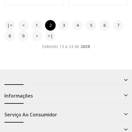
|<
<
1
2
3
4
5
6
7
8
9
>
>|
Exibindo 13 a 24 de
2638
Informações
Serviço Ao Consumidor